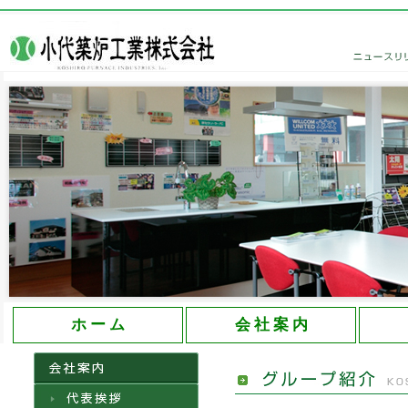
大分県の創業60年を誇る小代築炉工業株式会社
ホ ー ム
会 社 案 内